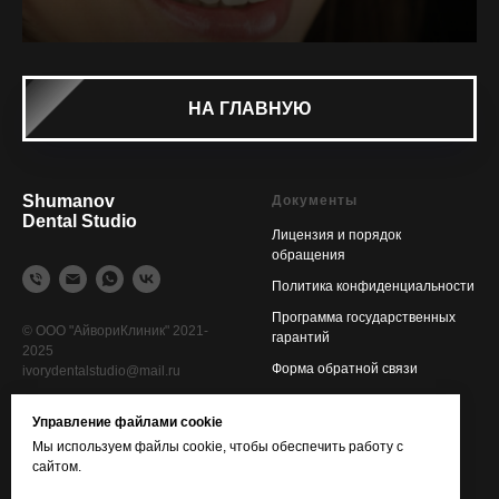
НА ГЛАВНУЮ
Shumanov
Документы
Dental Studio
Лицензия и порядок
обращения
Политика конфиденциальности
Программа государственных
© ООО "АйвориКлиник" 2021-
гарантий
2025
Форма обратной связи
ivorydentalstudio@mail.ru
Управление файлами cookie
Информация
Мы используем файлы cookie, чтобы обеспечить работу с
Онлайн-запись
сайтом.
Контакты